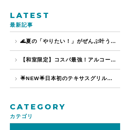
LATEST
最新記事
🌊夏の「やりたい！」がぜんぶ叶う🔥 水遊びも、グルメも、温泉も大満喫♪
【和室限定】コスパ最強！アルコール飲み放題無料！夏限定ファミリー・グループ応援プラン予約受付開始！
🌟NEW🌟日本初のテキサスグリル＆話題の麻辣湯登場！!
CATEGORY
カテゴリ