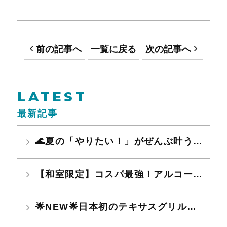
前の記事へ
一覧に戻る
次の記事へ
LATEST
最新記事
🌊夏の「やりたい！」がぜんぶ叶う🔥 水遊びも、グルメも、温泉も大満喫♪
【和室限定】コスパ最強！アルコール飲み放題無料！夏限定ファミリー・グループ応援プラン予約受付開始！
🌟NEW🌟日本初のテキサスグリル＆話題の麻辣湯登場！!