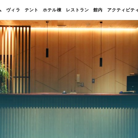
ム
ヴィラ
テント
ホテル棟
レストラン
館内
アクティビテ