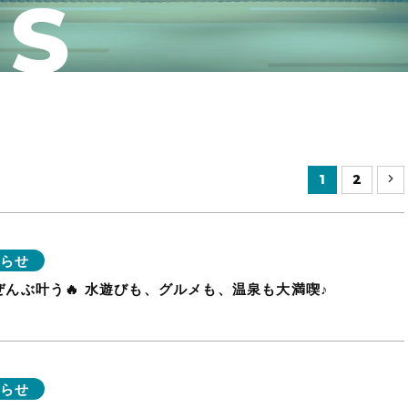
S
1
2
らせ
ぜんぶ叶う🔥 水遊びも、グルメも、温泉も大満喫♪
らせ