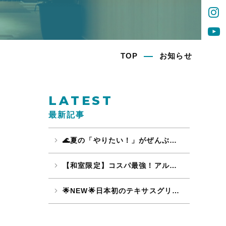
TOP
お知らせ
LATEST
最新記事
🌊夏の「やりたい！」がぜんぶ叶う🔥 水遊びも、グルメも、温泉も大満喫♪
【和室限定】コスパ最強！アルコール飲み放題無料！夏限定ファミリー・グループ応援プラン予約受付開始！
🌟NEW🌟日本初のテキサスグリル＆話題の麻辣湯登場！!